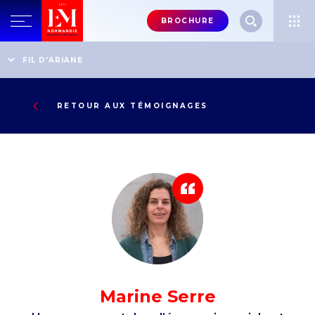
Menu
BROCHURE
header-
top-
Accueil
Témoignages
FIL D'ARIANE
Un engagement dans l’économie sociale et solidaire
right
RETOUR AUX TÉMOIGNAGES
Marine Serre