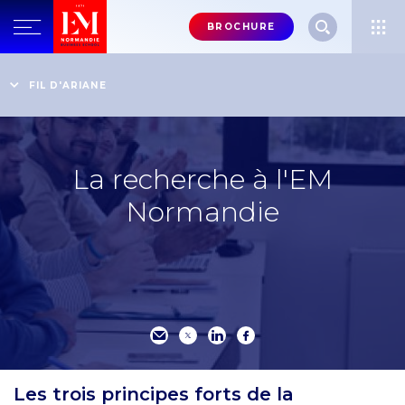
Menu
BROCHURE
header-
top-
Accueil
Le corps professoral : l'excellence académique
FIL D'ARIANE
right
La recherche à l'EM Normandie
La recherche à l'EM
Normandie
Les trois principes forts de la