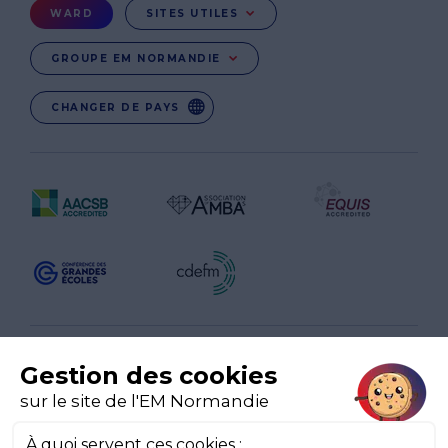
Menu
WARD
SITES UTILES
Ward
GROUPE EM NORMANDIE
CHANGER DE PAYS
EN
EN-IN
CO-UK
Réseaux
sociaux