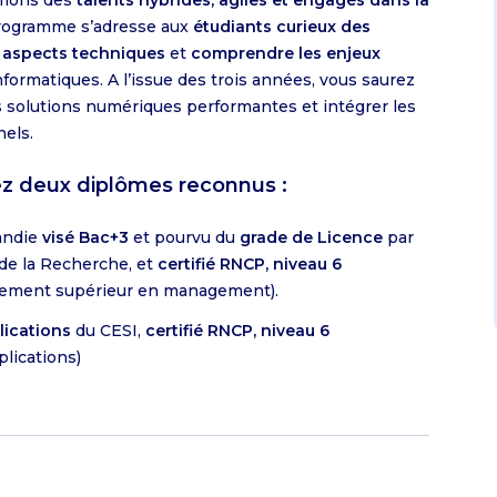
rmons des
talents hybrides, agiles et engagés dans la
programme s’adresse aux
étudiants curieux des
 aspects techniques
et
comprendre les enjeux
formatiques. A l’issue des trois années, vous saurez
s solutions numériques performantes et intégrer les
els.
nez deux diplômes reconnus :
andie
visé Bac+3
et pourvu du
grade de Licence
par
 de la Recherche, et
certifié RNCP, niveau 6
nement supérieur en management).
ications
du CESI,
certifié RNCP, niveau 6
lications)