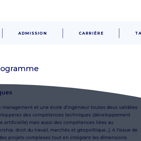
ADMISSION
CARRIÈRE
T
 programme
ques
de management et une école d'ingénieur toutes deux validées
évelopperez des compétences techniques (développement
e artificielle) mais aussi des compétences liées au
ip, droit du travail, marchés et géopolitique...). A l'issue de
 des projets complexes tout en intégrant les dimensions