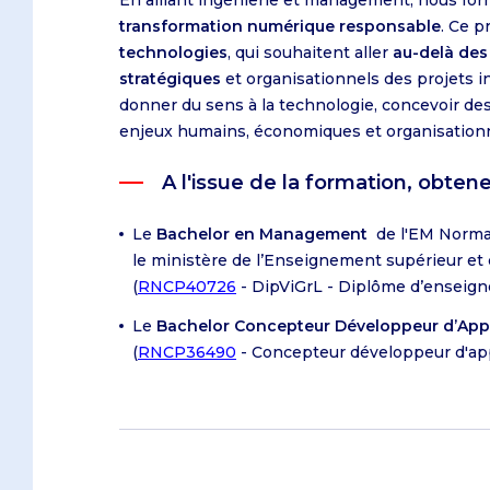
En alliant ingénierie et management, nous fo
transformation numérique responsable
. Ce 
technologies
, qui souhaitent aller
au-delà des
stratégiques
et organisationnels des projets in
donner du sens à la technologie, concevoir de
enjeux humains, économiques et organisationn
A l'issue de la formation, obte
Le
Bachelor en Management
de l'EM Norm
le ministère de l’Enseignement supérieur et
(
RNCP40726
- DipViGrL - Diplôme d’enseig
Le
Bachelor Concepteur Développeur d’Appl
(
RNCP36490
- Concepteur développeur d'app