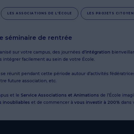
LES ASSOCIATIONS DE L'ÉCOLE
LES PROJETS CITOYEN
e séminaire de rentrée
ganisé sur votre campus, des journées
d’intégration
bienveilla
s intégrer facilement au sein de votre École.
éunit pendant cette période autour d’activités fédératrices, 
tre future association, etc.
pus et le
Service Associations et Animations
de l’École imag
 inoubliables
et de commencer à
vous investir à 200%
dans v