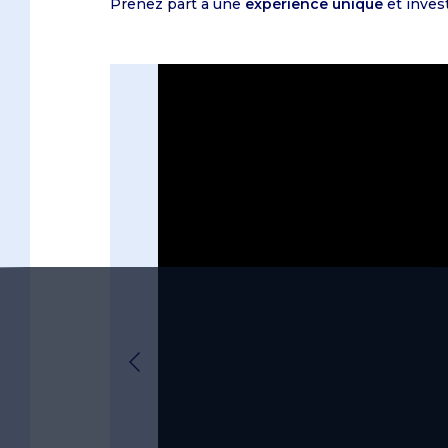
Prenez part à une
expérience unique
et inves