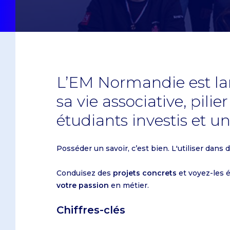
Ressources Humaines
Échanges universitaires
Caen
Sur le campus du Havre
Doubles diplômes
Caen
Logistique et Supply Chain
Doubles diplômes
Le Havre
Sur le campus de Paris
Le Havre
Management
Programme Erasmus +
Paris
Sur le campus de Dublin
Paris
Commerce international
Dubaï
Sur le campus d'Oxford
Entrepreneuriat
Dublin
Oxford
L’EM Normandie est l
Après le Bac
sa vie associative, pili
Programmes pour étudiants e
Après un Bac+2
étudiants investis et un
Programmes pour les profess
Obtenir un Bac +5
Posséder un savoir, c’est bien. L'utiliser dans 
Bachelor en Management
Conduisez des
projets concrets
et voyez-les 
IBBA
votre passion
en métier.
Master in Management
Chiffres-clés