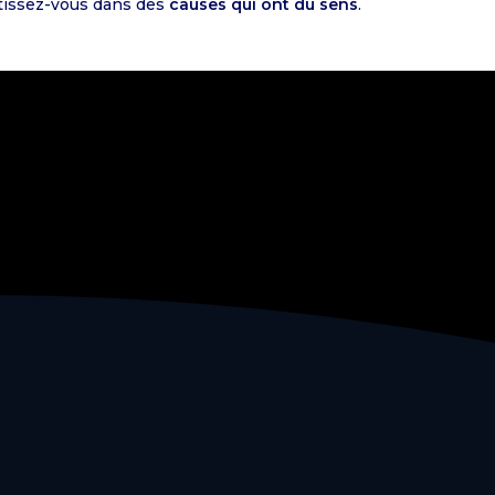
tissez-vous dans des
causes qui ont du sens
.