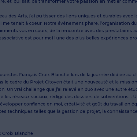
, et, qui sait, de
transformer votre passion en métier
comme 
au des Arts, j’ai pu tisser des liens uniques et durables ave
i me tenait à coeur. Notre événement phare, l’organisation du 
ements vus en cours, de la rencontre avec des prestataires au
ie associative est pour moi l’une des plus belles expériences 
ouristes Français Croix Blanche lors de la journée dédiée au ch
s le cadre du Projet Citoyen était une nouveauté et la missio
ion. Un vrai challenge que j’ai relevé en duo avec une autre é
ré les réseaux sociaux, rédigé des dossiers de subventions… U
elopper confiance en moi, créativité et goût du travail en éq
echniques telles que la gestion de projet, la connaissance 
s Croix Blanche