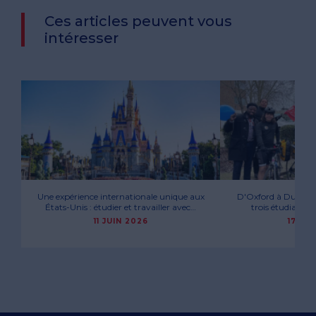
Ces articles peuvent vous
intéresser
Une expérience internationale unique aux
D'Oxford à Dublin à 
États-Unis : étudier et travailler avec…
trois étudiants
11 JUIN 2026
17 MA