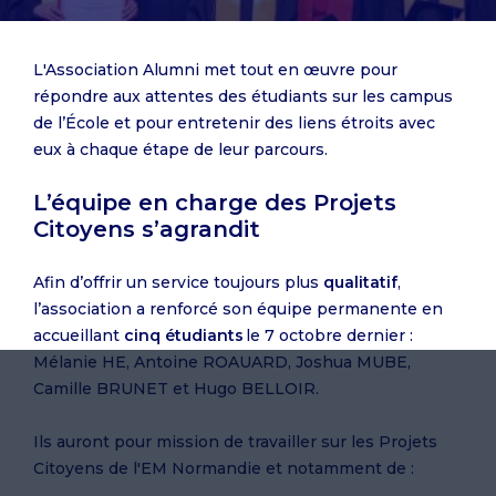
L'Association Alumni met tout en œuvre pour
répondre aux attentes des étudiants sur les campus
de l’École et pour entretenir des liens étroits avec
eux à chaque étape de leur parcours.
L’équipe en charge des Projets
Citoyens s’agrandit
Afin d’offrir un service toujours plus
qualitatif
,
l’association a renforcé son équipe permanente en
accueillant
cinq étudiants
le 7 octobre dernier :
Mélanie HE, Antoine ROAUARD, Joshua MUBE,
Camille BRUNET et Hugo BELLOIR.
Ils auront pour mission de travailler sur les Projets
Citoyens de l'EM Normandie et notamment de :