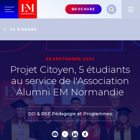
Menu
BROCHURE
header-
top-
Accueil
Actualités
Projet Citoyen, 5 étudiants au service de l'Association
FIL D'ARIANE
right
Alumni EM Normandie
06 SEPTEMBRE 2022
Projet Citoyen, 5 étudiants
au service de l'Association
Alumni EM Normandie
DD & RSE Pédagogie et Programmes