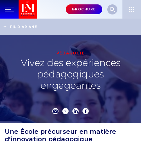
Menu
BROCHURE
header-
top-
Accueil
Vivez à 100% l'Expérience EM Normandie
FIL D'ARIANE
Vivez des expériences pédagogiques engageantes
right
PÉDAGOGIE
Vivez des expériences
pédagogiques
engageantes
Une École précurseur en matière
d'innovation pédagogique