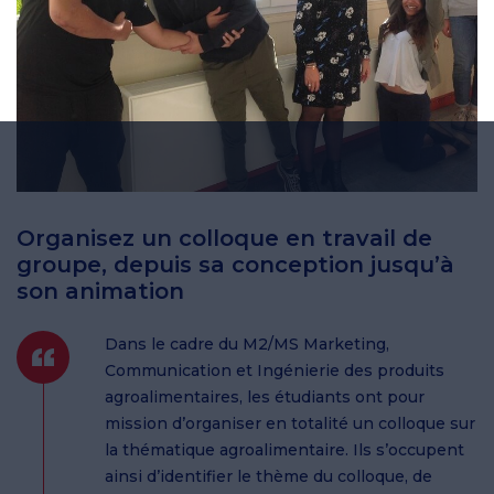
Organisez un colloque en travail de
groupe, depuis sa conception jusqu’à
son animation
Dans le cadre du M2/MS Marketing,
Communication et Ingénierie des produits
agroalimentaires, les étudiants ont pour
mission d’organiser en totalité un colloque sur
la thématique agroalimentaire. Ils s’occupent
ainsi d’identifier le thème du colloque, de