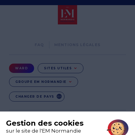
Pied
FAQ
MENTIONS LÉGALES
de
page
Menu
WARD
SITES UTILES
Ward
GROUPE EM NORMANDIE
CHANGER DE PAYS
EN
EN-IN