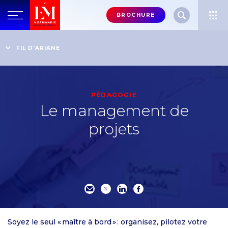
Menu
BROCHURE
header-
top-
Accueil
Vivez à 100% l'Expérience EM Normandie
Vivez des expériences pédagogiques engageantes
FIL D'ARIANE
right
Le management de projets
PÉDAGOGIE
Le management de
projets
Soyez le seul « maître à bord » : organisez, pilotez votre