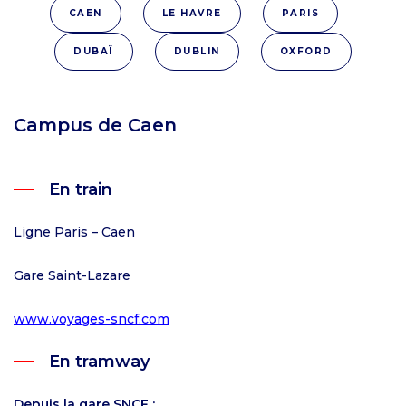
CAEN
LE HAVRE
PARIS
DUBAÏ
DUBLIN
OXFORD
Campus de Caen
En train
Ligne Paris – Caen
Gare Saint-Lazare
www.voyages-sncf.com
En tramway
Depuis la gare SNCF :