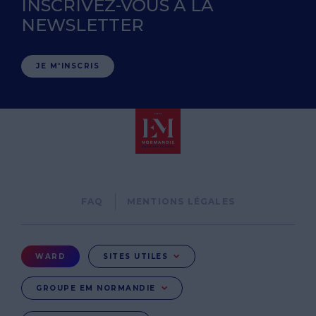
INSCRIVEZ-VOUS À LA
NEWSLETTER
JE M'INSCRIS
Pied
FAQ
MENTIONS LÉGALES
de
page
Menu
WARD
SITES UTILES
Ward
GROUPE EM NORMANDIE