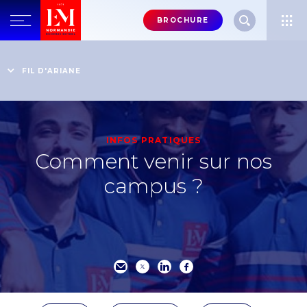
Menu
BROCHURE
header-
top-
Accueil
Une Grande École de management mondialement
right
FIL D'ARIANE
reconnue
Vie étudiante
Comment venir sur nos campus ?
INFOS PRATIQUES
Comment venir sur nos
campus ?