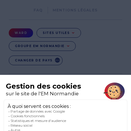
Pied
FAQ
MENTIONS LÉGALES
de
page
Menu
WARD
SITES UTILES
Ward
GROUPE EM NORMANDIE
CHANGER DE PAYS