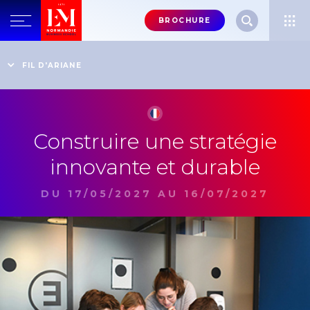
Menu
BROCHURE
header-
top-
Accueil
Trouver ma formation
Programme Grande Ecole en blended learning
FIL D'ARIANE
right
Construire une stratégie innovante et durable
Construire une stratégie
innovante et durable
DU 17/05/2027 AU 16/07/2027