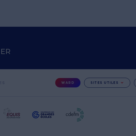
TER
Menu
ES
WARD
SITES UTILES
Ward