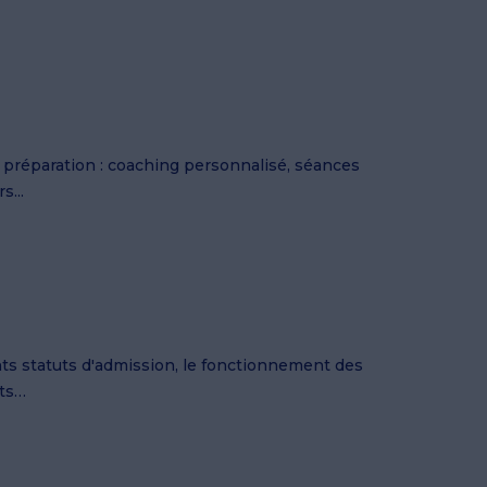
réparation : coaching personnalisé, séances
s...
ents statuts d'admission, le fonctionnement des
ats…