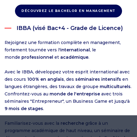
DÉCOUVREZ LE BACHELOR EN MANAGEMENT
IBBA (visé Bac+4 - Grade de Licence)
Rejoignez une formation complète en management,
fortement tournée vers l'
international
, le
monde
professionnel
et
académique
.
Avec le IBBA, développez votre esprit international avec
des cours
100% en anglais
, des
séminaires intensifs
en
langues étrangères, des travaux de groupe
multiculturels
.
Confrontez-vous au
monde de l'entreprise
avec trois
séminaires "Entrepreneur", un Business Game et jusqu'à
9 mois de stages
.
Familiarisez-vous avec la
recherche
grâce à un
programme académique de haut niveau, un séminaire de