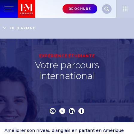
Menu
BROCHURE
header-
top-
Accueil
Vivez à 100% l'Expérience EM Normandie
Ouvrez-vous au monde en étudiant à l'international
FIL D'ARIANE
right
Votre parcours international
EXPÉRIENCE ÉTUDIANTE
Votre parcours
international
Améliorer son niveau d’anglais en partant en Amérique