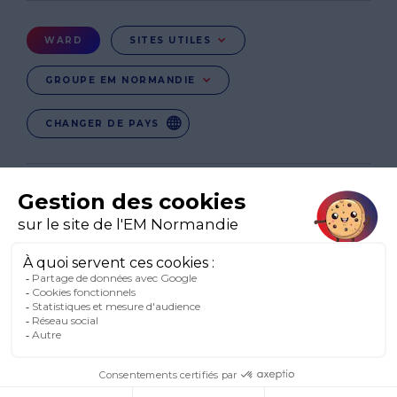
page
Menu
WARD
SITES UTILES
Ward
GROUPE EM NORMANDIE
CHANGER DE PAYS
EN
EN-IE
EN-IN
CO-UK
Réseaux
sociaux