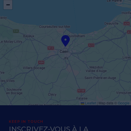
−
Leaflet
|
Map data ©
Google
KEEP IN TOUCH
INSCRIVEZ-VOUS À LA