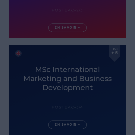
POST BAC+2/3
EN SAVOIR +
BAC
+ 5
MSc International
Marketing and Business
Development
POST BAC+3/4
EN SAVOIR +