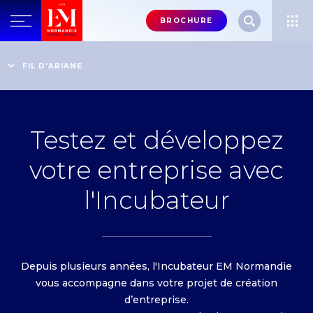
Menu
BROCHURE
header-
top-
Accueil
Vivez à 100% l'Expérience EM Normandie
Immergez-vous dans le monde professionnel
FIL D'ARIANE
right
Testez et développez votre entreprise avec l'Incubateur
Testez et développez
votre entreprise avec
l'Incubateur
Depuis plusieurs années, l'Incubateur EM Normandie
vous accompagne dans votre projet de création
d’entreprise.