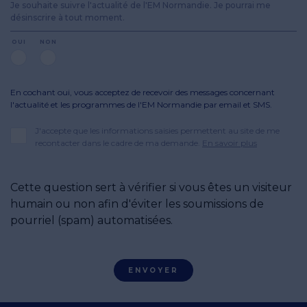
Je souhaite suivre l'actualité de l'EM Normandie. Je pourrai me
désinscrire à tout moment.
OUI
NON
En cochant oui, vous acceptez de recevoir des messages concernant
l'actualité et les programmes de l'EM Normandie par email et SMS.
J'accepte que les informations saisies permettent au site de me
recontacter dans le cadre de ma demande.
En savoir plus
Cette question sert à vérifier si vous êtes un visiteur
humain ou non afin d'éviter les soumissions de
pourriel (spam) automatisées.