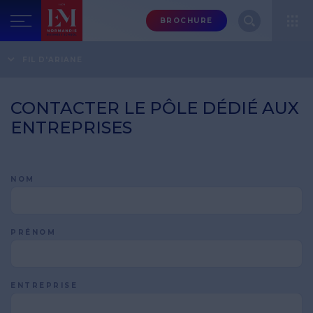
Menu
BROCHURE
header-
top-
Accueil
Entreprises
FIL D'ARIANE
Contacter le pôle dédié aux entreprises
right
CONTACTER LE PÔLE DÉDIÉ AUX
ENTREPRISES
NOM
PRÉNOM
ENTREPRISE