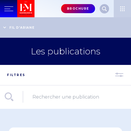
Menu
BROCHURE
header-
top-
Accueil
Le corps professoral : l'excellence académique
FIL D'ARIANE
right
La recherche à l'EM Normandie
Les publications
Les publications
FILTRES