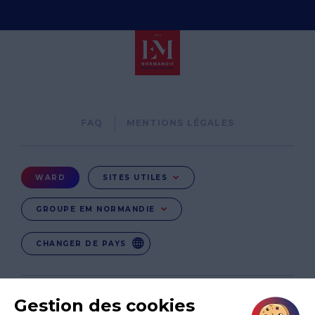
Pied
FAQ
MENTIONS LÉGALES
de
page
Menu
WARD
SITES UTILES
Ward
GROUPE EM NORMANDIE
CHANGER DE PAYS
EN
EN-IN
CO-UK