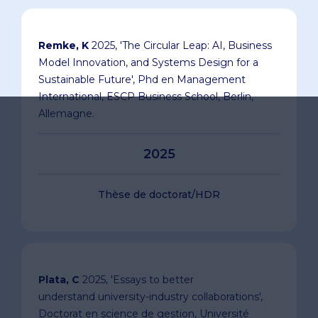
Remke, K
2025, 'The Circular Leap: AI, Business
Model Innovation, and Systems Design for a
Sustainable Future', Phd en Management
International, ESCP Business School, Berlin,
Allemagne.
2025
Thèse de doctorat/HDR
Plata, C
2025, 'Essays to better
understand university-industry collaborations',
Doctorat en science de gestion, Université