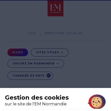
Pied
FAQ
MENTIONS LÉGALES
de
page
Menu
WARD
SITES UTILES
Ward
GROUPE EM NORMANDIE
CHANGER DE PAYS
CO-UK