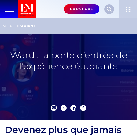
Menu
BROCHURE
header-
top-
Accueil
Vivez à 100% l'Expérience EM Normandie
FIL D'ARIANE
Ward : la porte d’entrée de l’expérience étudiante
right
Ward : la porte d’entrée de
l’expérience étudiante
Devenez plus que jamais