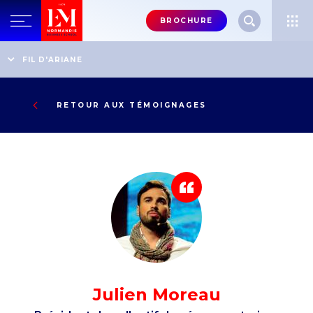
Menu
BROCHURE
header-
top-
Accueil
Témoignages
FIL D'ARIANE
Président du collectif des éco-aventuriers
right
RETOUR AUX TÉMOIGNAGES
Julien Moreau