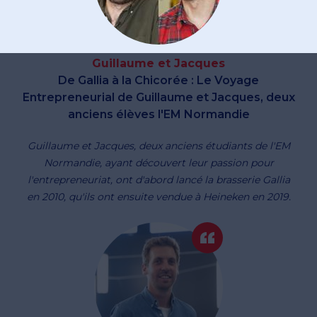
Guillaume et Jacques
De Gallia à la Chicorée : Le Voyage
Entrepreneurial de Guillaume et Jacques, deux
anciens élèves l'EM Normandie
Guillaume et Jacques, deux anciens étudiants de l'EM
Normandie, ayant découvert leur passion pour
l'entrepreneuriat, ont d'abord lancé la brasserie Gallia
en 2010, qu'ils ont ensuite vendue à Heineken en 2019.