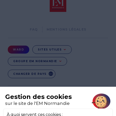
Pied
FAQ
MENTIONS LÉGALES
de
page
Menu
WARD
SITES UTILES
Ward
GROUPE EM NORMANDIE
CHANGER DE PAYS
EN
EN-IE
EN-IN
CO-UK