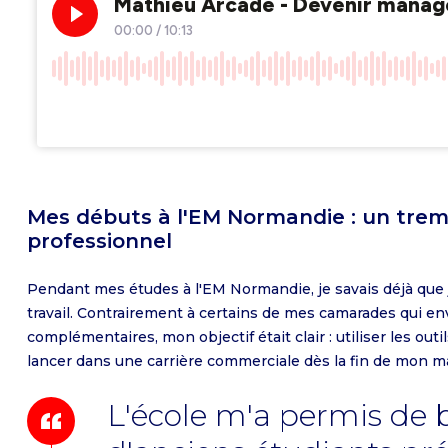
Programme Grande École
Incubateur
IPER : l'institut portuaire
Débouchés
S'engager dans une performance globa
MSc Environmental, Social, Governanc
Doctorate in Business Administration
Débouchés
Observatoire des métiers et de la
Alumni EM Normandie
durable
IPER : l'institut portuaire
Sustainable Finance
pédagogie
Services du réseau Alumni
Alumni EM Normandie
L'Observatoire des métiers
MSc Financial Data Management
Semaines de l'EMpowerment
Fondation EM Normandie
MSc International Events Managemen
Formations en alternance
MSc International Marketing and Bus
Bachelor en alternance
Development
MSc Marketing and Digital in Luxury a
t lycéens
Mes débuts à l'EM Normandie : un trem
Lifestyle
ionnels
professionnel
MS, MSc - 1 an
MSc Supply Chain Management -
International Logistics and Port
MSc 2-year Programme
Pendant mes études à l'EM Normandie, je savais déjà que 
Management
travail. Contrairement à certains de mes camarades qui e
MSc Supply Chain Management -
complémentaires, mon objectif était clair : utiliser les out
Purchasing
lancer dans une carrière commerciale dès la fin de mon m
MSc Sustainable Business Strategy
L'école m'a permis de 