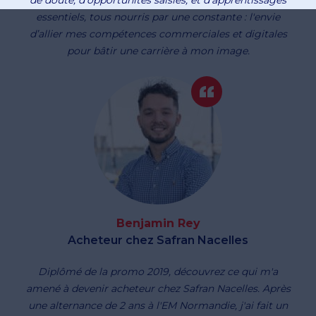
de doute, d’opportunités saisies, et d’apprentissages
essentiels, tous nourris par une constante : l'envie
d’allier mes compétences commerciales et digitales
pour bâtir une carrière à mon image.
Benjamin Rey
Acheteur chez Safran Nacelles
Diplômé de la promo 2019, découvrez ce qui m'a
amené à devenir acheteur chez Safran Nacelles. Après
une alternance de 2 ans à l'EM Normandie, j'ai fait un