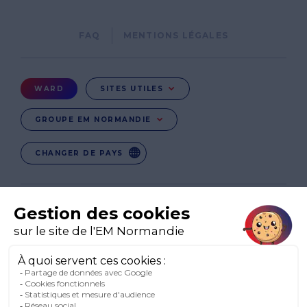
Pied
FAQ
MENTIONS LÉGALES
de
page
Menu
WARD
SITES UTILES
Ward
GROUPE EM NORMANDIE
CHANGER DE PAYS
EN
EN-IE
EN-IN
CO-UK