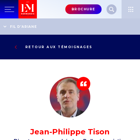
Menu
BROCHURE
header-
top-
Accueil
Témoignages
FIL D'ARIANE
Directeur de marché chez Bolloré Logistics
right
RETOUR AUX TÉMOIGNAGES
Jean-Philippe Tison