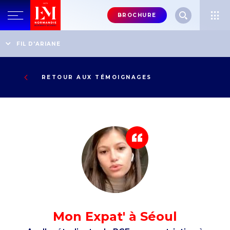
Menu
BROCHURE
header-
top-
Accueil
Témoignages
FIL D'ARIANE
Axelle, étudiante du PGE en expatriation à Séoul
right
RETOUR AUX TÉMOIGNAGES
Mon Expat' à Séoul