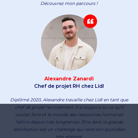
Découvrez mon parcours !
Alexandre Zanardi
Chef de projet RH chez Lidl
Diplômé 2020, Alexandre travaille chez Lidl en tant que
chef de projet recrutement. Il a toujours su ce qu'il
voulait faire et le monde des ressources humaines
l'attire depuis très longtemps. Être dans la grande
distribution est un challenge qui rend son quotidien
très plaisant.