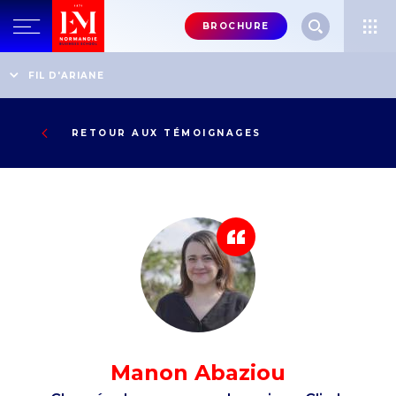
Menu
BROCHURE
header-
top-
Accueil
Témoignages
FIL D'ARIANE
Chargée de ressources humaines, Climb
right
RETOUR AUX TÉMOIGNAGES
Manon Abaziou