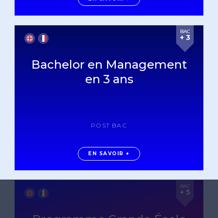
BAC
+ 3
Bachelor en Management
en 3 ans
POST BAC
EN SAVOIR +
BAC
+ 5