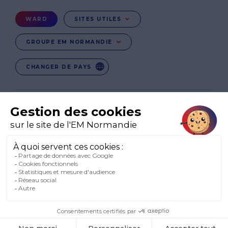
page
Menu
WARD
SITES UTILES
Ward
GROUPE EM NORMANDIE
CHANGER DE PAYS
EN
EN-IE
EN-IN
Réseaux
sociaux