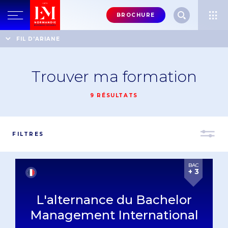
Menu
BROCHURE
header-
top-
Accueil
Trouver ma formation
FIL D'ARIANE
right
Trouver ma formation
9 RÉSULTATS
FILTRES
BAC
+ 3
L'alternance du Bachelor
Management International