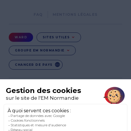
Pied
FAQ
MENTIONS LÉGALES
de
page
Menu
WARD
SITES UTILES
Ward
GROUPE EM NORMANDIE
CHANGER DE PAYS
EN
EN-IE
EN-IN