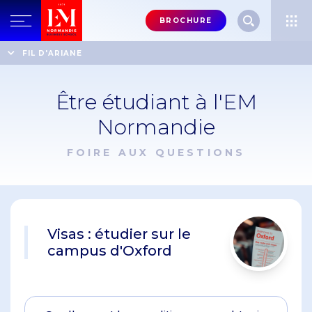
Menu
BROCHURE
header-
top-
Accueil
Foire aux questions
FIL D'ARIANE
right
Être étudiant à l'EM
Normandie
FOIRE AUX QUESTIONS
Visas : étudier sur le
campus d'Oxford