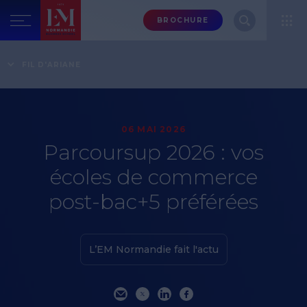
Menu
BROCHURE
header-
top-
Accueil
Actualités
Parcoursup 2026 : vos écoles de commerce post-bac+5
FIL D'ARIANE
right
préférées
06 MAI 2026
Parcoursup 2026 : vos
écoles de commerce
post-bac+5 préférées
L’EM Normandie fait l'actu