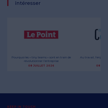
intéresser
Pourquoi les « tiny teams » sont en train de
Au travail, l’enjeu n
révolutionner l’entreprise
son
08 JUILLET 2026
08 JUI
KEEP IN TOUCH