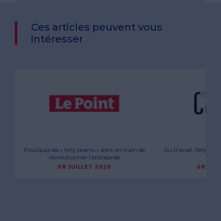
Ces articles peuvent vous
intéresser
Pourquoi les « tiny teams » sont en train de
Au travail, l’enjeu n
révolutionner l’entreprise
son
08 JUILLET 2026
08 JUI