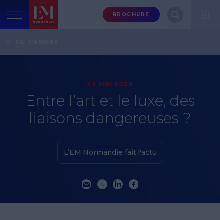
Menu
BROCHURE
header-
top-
Accueil
Actualités
FIL D'ARIANE
Entre l’art et le luxe, des liaisons dangereuses ?
right
23 MAI 2026
Entre l’art et le luxe, des
liaisons dangereuses ?
L’EM Normandie fait l'actu