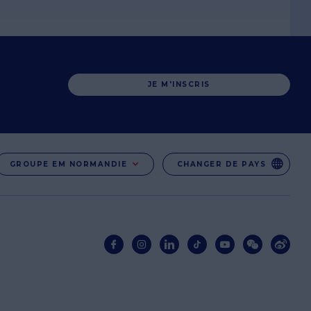
JE M'INSCRIS
GROUPE EM NORMANDIE
CHANGER DE PAYS
EN
EN-IE
EN-IN
CO-UK
Réseaux
sociaux