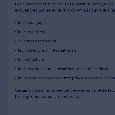
Ressources Humaines
Échanges universitaires
Caen
Sur le campus du Havre
Doubles diplômes
Caen
Les classements sont réalisés à partir de l’analyse de
Logistique et Supply Chain
Doubles diplômes
Le Havre
Sur le campus de Paris
Le Havre
évaluent les Écoles et leurs programmes sur la qualité
Management
Programme Erasmus +
Paris
Sur le campus de Dublin
Paris
Commerce international
Dubaï
Sur le campus d'Oxford
leur pédagogie
Entrepreneuriat
Dublin
leur recherche
Oxford
du corps professoral
Après le Bac
leur ouverture à l’internationale
Programmes pour étudiants e
Après un Bac+2
leur sélectivité
Programmes pour les profess
Obtenir un Bac +5
leur reconnaissance académique (accréditations - labe
leurs relations avec les entreprises ou encore l’ins
Bachelor en Management
Certains classements peuvent également mettre l’acce
IBBA
l’entrepreneuriat ou le numérique.
Master in Management