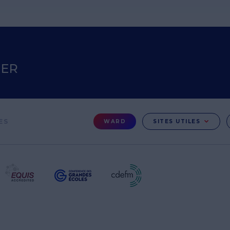
TER
Menu
ES
WARD
SITES UTILES
Ward