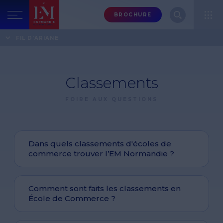
Menu
BROCHURE
header-
top-
Accueil
Foire aux questions
Classements
FIL D'ARIANE
right
Classements
FOIRE AUX QUESTIONS
Dans quels classements d'écoles de
commerce trouver l’EM Normandie ?
Comment sont faits les classements en
École de Commerce ?