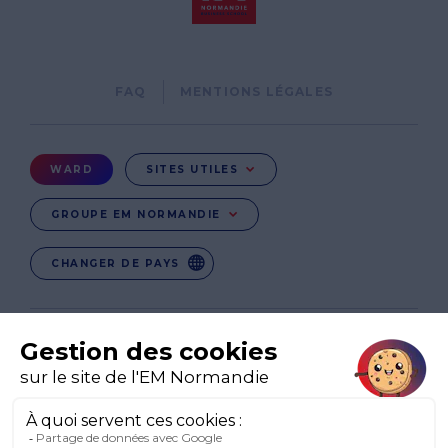
Pied
FAQ
MENTIONS LÉGALES
de
page
Menu
WARD
SITES UTILES
Ward
GROUPE EM NORMANDIE
CHANGER DE PAYS
EN
EN-IE
EN-IN
CO-UK