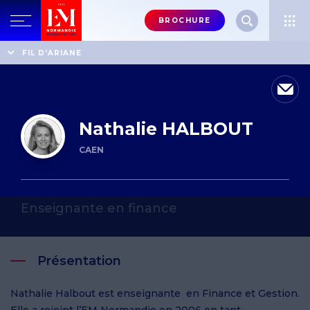
Menu
BROCHURE
header-
top-
Accueil
Annuaire des professeurs
Nathalie HALBOUT
FIL D'ARIANE
right
Nathalie HALBOUT
CAEN
Enseignante en finance
Présentation
Nathalie Halbout est enseignante en Finance et Gestion.