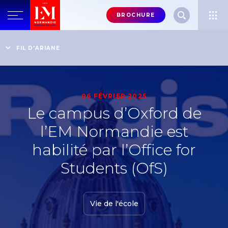
Menu
BROCHURE
header-
top-
Accueil
Actualités
Le campus d’Oxford de l’EM Normandie est habilité par
FIL D'ARIANE
right
l’Office for Students (OfS)
06 FÉVRIER 2025
Le campus d’Oxford de
l’EM Normandie est
habilité par l’Office for
Students (OfS)
Vie de l'école