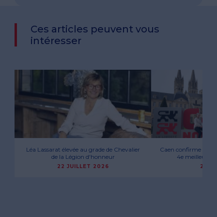
Ces articles peuvent vous
intéresser
Léa Lassarat élevée au grade de Chevalier
Caen confirme son att
de la Légion d'honneur
4e meilleure vi
22 JUILLET 2026
29 M