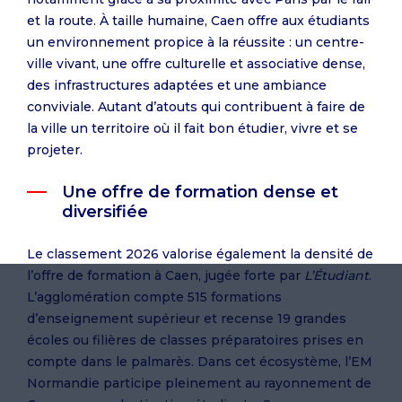
et la route. À taille humaine, Caen offre aux étudiants
un environnement propice à la réussite : un centre-
ville vivant, une offre culturelle et associative dense,
des infrastructures adaptées et une ambiance
conviviale. Autant d’atouts qui contribuent à faire de
la ville un territoire où il fait bon étudier, vivre et se
projeter.
Une offre de formation dense et
diversifiée
Le classement 2026 valorise également la densité de
l’offre de formation à Caen, jugée forte par
L’Étudiant
.
L’agglomération compte 515 formations
d’enseignement supérieur et recense 19 grandes
écoles ou filières de classes préparatoires prises en
compte dans le palmarès. Dans cet écosystème, l’EM
Normandie participe pleinement au rayonnement de