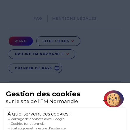
Pied
FAQ
MENTIONS LÉGALES
de
page
Menu
WARD
SITES UTILES
Ward
GROUPE EM NORMANDIE
CHANGER DE PAYS
EN