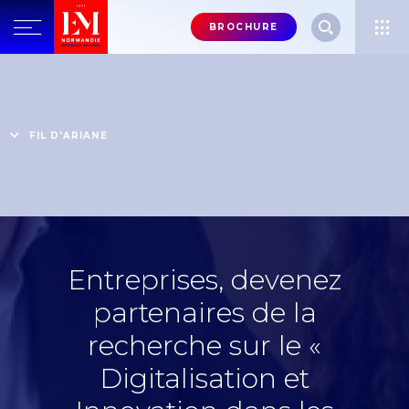
Menu
BROCHURE
header-
top-
Accueil
Le corps professoral : l'excellence académique
right
La recherche à l'EM Normandie
Les Chaires de Recherche
La chaire "Digitalisation et Innovation dans les
FIL D'ARIANE
Organisations et les Territoires"
Entreprises, devenez partenaires de la recherche sur le «
Digitalisation et Innovation dans les Organisations et les
Territoires »
Entreprises, devenez
partenaires de la
recherche sur le «
Digitalisation et