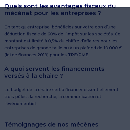
Quels sont les avantages fiscaux du
mécénat pour les entreprises ?
En tant qu’entreprise, bénéficiez sur votre don d’une
déduction fiscale de 60% de l’impôt sur les sociétés. Ce
montant est limité à 0,5% du chiffre d’affaires pour les
entreprises de grande taille ou à un plafond de 10.000 €
(loi de finances 2019) pour les TPE/PME.
À quoi servent les financements
versés à la chaire ?
Le budget de la chaire sert à financer essentiellement
trois pôles : la recherche, la communication et
l’évènementiel.
Témoignages de nos mécènes