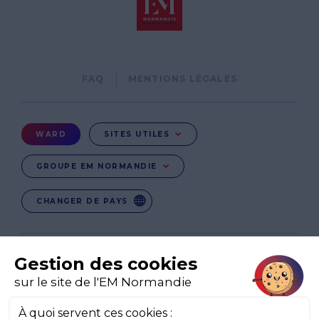
Pied
FAQ
MENTIONS LÉGALES
de
page
Menu
WARD
SITES UTILES
Ward
GROUPE EM NORMANDIE
CHANGER DE PAYS
EN
EN-IE
EN-IN
CO-UK