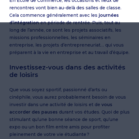
En École de Commerce, les occasions et lieux de
rencontres vont bien au-delà des salles de classe.
Cela commence généralement avec les
journées
d’intégration
en période de rentrée. Puis, tout au
long de l’année, ce sont les projets associatifs, les
missions professionnelles, les séminaires en
entreprise, les projets d’entrepreneuriat… qui vous
préparent à la vie en entreprise et au travail d’équipe.
Investissez-vous dans des activités
de loisirs
Que vous soyez sportif, passionné d’arts ou
cinéphile, vous aurez probablement besoin de vous
investir dans une activité de loisirs et de
vous
accorder des pauses
durant vos études. Quoi de plus
stimulant qu’une bonne séance de sport, qu’une
expo ou un bon film entre amis pour profiter
pleinement de votre vie étudiante ?