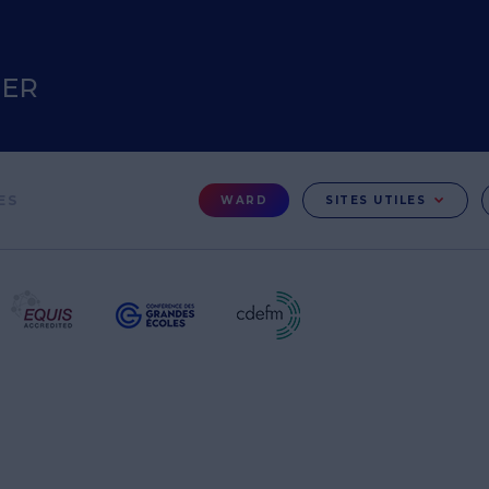
TER
Menu
ES
WARD
SITES UTILES
Ward