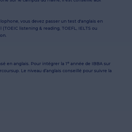
e sur le campus du Havre, il est conseillé aux
ophone, vous devez passer un test d'anglais en
ciel (TOEIC listening & reading, TOEFL, IELTS ou
ion.
e
 en anglais. Pour intégrer la 1
année de IBBA sur
rcoursup. Le niveau d’anglais conseillé pour suivre la