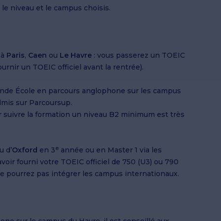
Programme Grande École
Incubateur
IPER : l'institut portuaire
Débouchés
S'engager dans une performance globa
le niveau et le campus choisis.
MSc Environmental, Social, Governanc
Doctorate in Business Administration
Débouchés
Observatoire des métiers et de la
Alumni EM Normandie
durable
IPER : l'institut portuaire
Sustainable Finance
pédagogie
Services du réseau Alumni
Alumni EM Normandie
L'Observatoire des métiers
MSc Financial Data Management
Semaines de l'EMpowerment
Fondation EM Normandie
MSc International Events Managemen
 à
Paris
,
Caen
ou
Le Havre
: vous passerez un TOEIC
Formations en alternance
urnir un TOEIC officiel avant la rentrée).
MSc International Marketing and Bus
Bachelor en alternance
Development
de École en parcours anglophone sur les campus
MSc Marketing and Digital in Luxury a
t lycéens
admis sur Parcoursup.
Lifestyle
ur suivre la formation un niveau B2 minimum est très
ionnels
MS, MSc - 1 an
MSc Supply Chain Management -
International Logistics and Port
MSc 2-year Programme
Management
e
u d’
Oxford
en 3
année ou en Master 1 via les
MSc Supply Chain Management -
voir fourni votre TOEIC officiel de 750 (U3) ou 790
Purchasing
ne pourrez pas intégrer les campus internationaux.
MSc Sustainable Business Strategy