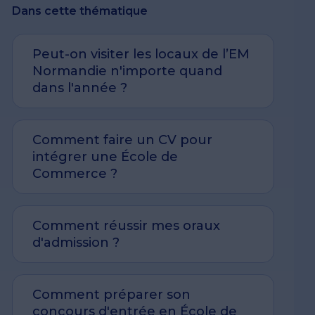
Centre de recherche "Cercap"
le et
Dans cette thématique
MSc Data Sciences for Business Analytics
e and
MSc Digital Strategy and Innovation
Offres d'emploi
Peut-on visiter les locaux de l’EM
MSc Environmental, Social, Governance and
Normandie n'importe quand
Sustainable Finance
t
dans l'année ?
MSc Financial Data Management
iness
MSc International Events Management
MSc International Marketing and Business
nd
Comment faire un CV pour
Development
intégrer une École de
MSc Marketing and Digital in Luxury and
Commerce ?
Lifestyle
MSc Supply Chain Management -
International Logistics and Port
Comment réussir mes oraux
Management
d'admission ?
MSc Supply Chain Management -
Purchasing
Comment préparer son
MSc Sustainable Business Strategy
concours d'entrée en École de