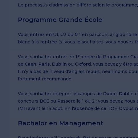
Ressources Humaines
Échanges universitaires
Caen
Sur le campus du Havre
Doubles diplômes
Caen
Le processus d'admission diffère selon le programme, 
Logistique et Supply Chain
Doubles diplômes
Le Havre
Sur le campus de Paris
Le Havre
Management
Programme Erasmus +
Paris
Sur le campus de Dublin
Paris
Programme Grande École
Commerce international
Dubaï
Sur le campus d'Oxford
Vous entrez en U1, U3 ou M1 en parcours anglophone
Entrepreneuriat
Dublin
blanc à la rentrée (si vous le souhaitez, vous pouvez fo
Oxford
Après le Bac
e
Vous souhaitez entrer en 1
année du Programme Gran
Programmes pour étudiants e
Après un Bac+2
de
Caen
,
Paris
,
Dublin
ou
Oxford
, vous devez y être 
Il n’y a pas de niveau d’anglais requis, néanmoins po
Programmes pour les profess
Obtenir un Bac +5
fortement recommandé.
Vous souhaitez intégrer le campus de
Dubaï
,
Dublin
o
Bachelor en Management
concours BCE ou Passerelle 1 ou 2 : vous devez nous a
(M1) avant le 15 août. En l'absence de ce TOEIC vous 
IBBA
Master in Management
Bachelor en Management
re