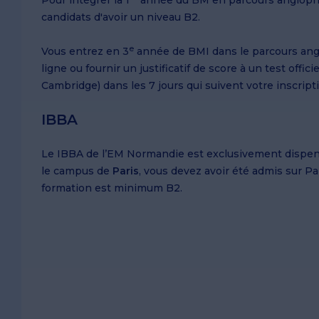
Pour intégrer la 1
année du BM en parcours anglophon
candidats d'avoir un niveau B2.
e
Vous entrez en 3
année de BMI dans le parcours angl
ligne ou fournir un justificatif de score à un test offi
Cambridge)​ dans les 7 jours qui suivent votre inscript
IBBA
Le IBBA de l’EM Normandie est exclusivement dispensé
le campus de
Paris
, vous devez avoir été admis sur Pa
formation est minimum B2.