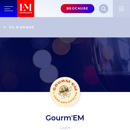
Menu
BROCHURE
header-
top-
Accueil
Vivez à 100% l'Expérience EM Normandie
Explorez la richesse de la vie associative
FIL D'ARIANE
right
Annuaire des associations
Gourm'EM
Gourm'EM
CAEN