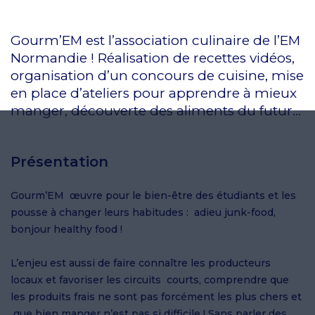
Gourm’EM est l’association culinaire de l’EM
Normandie ! Réalisation de recettes vidéos,
organisation d’un concours de cuisine, mise
en place d’ateliers pour apprendre à mieux
manger, découverte des aliments du futur…
Présentation
Gourm’EM œuvre pour le bien-être des étudiants et les
pousse à changer leurs habitudes : adieu junk-food,
bonjour healthy food !
L’enjeu est aussi de faire connaître les producteurs
locaux et favoriser les circuits courts, comprendre que
les produits frais ne sont pas forcément les plus chers et
que bien manger n’est pas si difficile ! Sans parler des