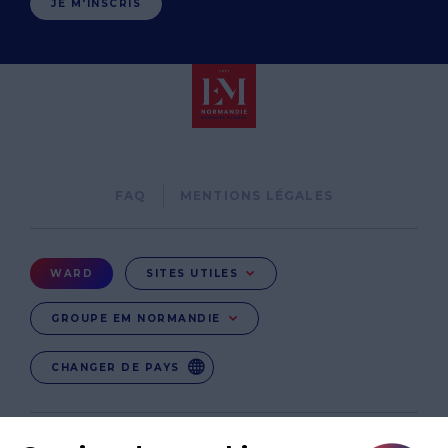
JE M'INSCRIS
Pied
FAQ
MENTIONS LÉGALES
de
page
Menu
WARD
SITES UTILES
Ward
GROUPE EM NORMANDIE
CHANGER DE PAYS
EN
EN-IN