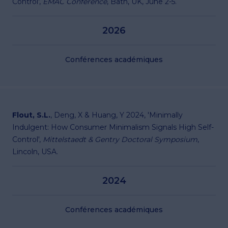
Control',
EMAC Conference
, Bath, UK, June 2-5.
2026
Conférences académiques
Flout, S.L.
, Deng, X & Huang, Y 2024, 'Minimally
Indulgent: How Consumer Minimalism Signals High Self-
Control',
Mittelstaedt & Gentry Doctoral Symposium
,
Lincoln, USA.
2024
Conférences académiques