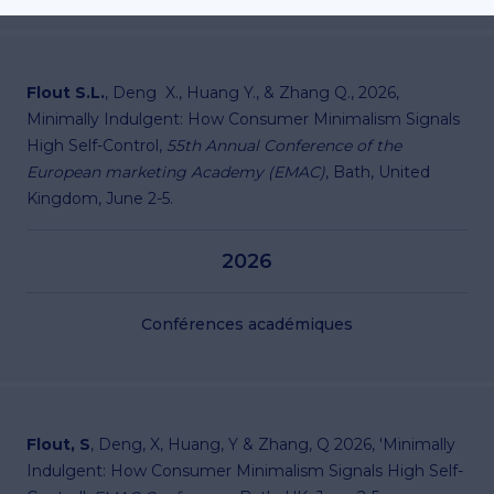
Flout S.L.
, Deng X., Huang Y., & Zhang Q., 2026,
Minimally Indulgent: How Consumer Minimalism Signals
High Self-Control,
55th Annual Conference of the
European marketing Academy (EMAC)
, Bath, United
Kingdom, June 2-5.
2026
Conférences académiques
Flout, S
, Deng, X, Huang, Y & Zhang, Q 2026, 'Minimally
Indulgent: How Consumer Minimalism Signals High Self-