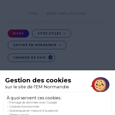
Pied
FAQ
MENTIONS LÉGALES
de
page
Menu
WARD
SITES UTILES
Ward
GROUPE EM NORMANDIE
CHANGER DE PAYS
EN
EN-IN
CO-UK