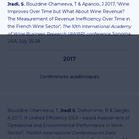
Jradi, S
, Bouzdine-Chameeva, T & Aparicio, J 2017, 'Wine
Improves Over Time but What About Wine Revenue?
The Measurement of Revenue Inefficiency Over Time in
the French Wine Sector',
The 10th International Academy
of Wine Business Research (AWBR) conference
, Sonoma,
USA, July 25-28.
2017
Conférences académiques
Bouzdine-Chameeva, T,
Jradi S
, Delhomme, B & Jaegler,
A 2017, 'A Unified Efficiency DEA – based Assessment of
Operational and Environmental Performance in Wine
Sector",
The15th International Conference on Data