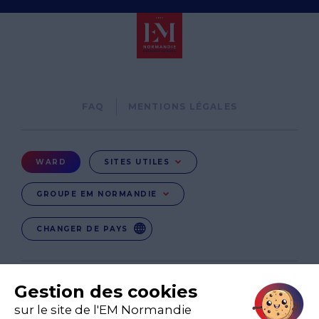
Pied
FAQ
MENTIONS LÉGALES
de
page
Menu
WARD
SITES UTILES
Ward
GROUPE EM NORMANDIE
CHANGER DE PAYS
EN
EN-IN
CO-UK