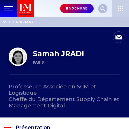
Menu
BROCHURE
header-
top-
Accueil
Annuaire des professeurs
Samah JRADI
FIL D'ARIANE
right
Samah JRADI
PARIS
Professeure Associée en SCM et
Logistique
Cheffe du Département Supply Chain et
Management Digital
Présentation