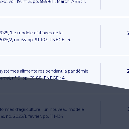
ent,
vol. 19, n° 3, pp. 589-611, March. ABS : 1.
025, 'Le modèle d’affaires de la
2025/2, no. 65, pp. 91-103
.
FNEGE : 4.
s systèmes alimentaires pendant la pandémie
tems),
n° 9, pp. 69-88. FNEGE : 4.
s formes d'agriculture : un nouveau modèle
ne
, no. 2023/1, février, pp. 111-134.