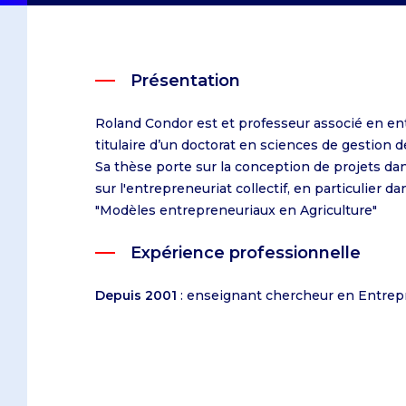
Ressources Humaines
Échanges universitaires
Caen
Sur le campus du Havre
Doubles diplômes
Caen
Logistique et Supply Chain
Doubles diplômes
Le Havre
Sur le campus de Paris
Le Havre
Management
Programme Erasmus +
Paris
Sur le campus de Dublin
Paris
Commerce international
Dubaï
Sur le campus d'Oxford
Présentation
Entrepreneuriat
Dublin
Roland Condor est et professeur associé en ent
Oxford
titulaire d’un doctorat en sciences de gestion
Après le Bac
Sa thèse porte sur la conception de projets da
Programmes pour étudiants e
Après un Bac+2
sur l'entrepreneuriat collectif, en particulier dan
"Modèles entrepreneuriaux en Agriculture"
Programmes pour les profess
Obtenir un Bac +5
Expérience professionnelle
Bachelor en Management
Depuis 2001
: enseignant chercheur en Entrep
IBBA
Master in Management