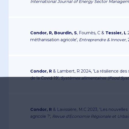
International Journal of Energy Sector Managem
Condor, R, Bourdin, S
, Fournès, C &
Tessier, L
2
méthanisation agricole',
Entreprendre & Innover,
Condor, R
& Lambert, R 2024, 'La résilience de
de la Covid-19',
Systèmes alimentaires (Food Sys
Condor, R
& Lavissière, M.C 2023, 'Les nouvelle
agricole ?',
Revue d'Economie Régionale et Urbai