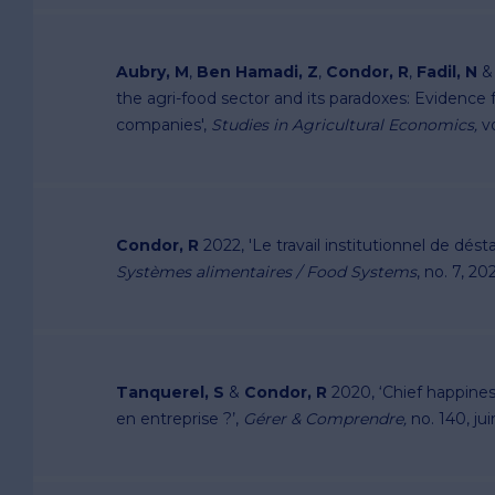
Aubry, M
,
Ben Hamadi, Z
,
Condor, R
,
Fadil, N
the agri-food sector and its paradoxes: Evidence
companies',
Studies in Agricultural Economics,
v
Condor, R
2022, 'Le travail institutionnel de dés
Systèmes alimentaires / Food Systems
, no. 7, 2
Tanquerel, S
&
Condor, R
2020, ‘Chief happiness
en entreprise ?’,
Gérer & Comprendre,
no. 140, ju