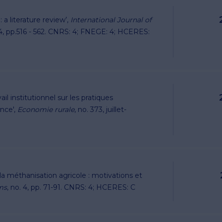
 a literature review’,
International Journal of
.4, pp.516 - 562. CNRS: 4; FNEGE: 4; HCERES:
ail institutionnel sur les pratiques
nce',
Economie rurale
, no. 373, juillet-
 la méthanisation agricole : motivations et
ms
, no. 4, pp. 71-91. CNRS: 4; HCERES: C