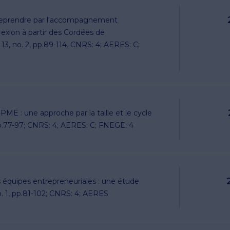
reprendre par l'accompagnement
lexion à partir des Cordées de
l. 13, no. 2, pp.89-114. CNRS: 4; AERES: C;
PME : une approche par la taille et le cycle
, pp.77-97; CNRS: 4; AERES: C; FNEGE: 4
 équipes entrepreneuriales : une étude
 no. 1, pp.81-102; CNRS: 4; AERES