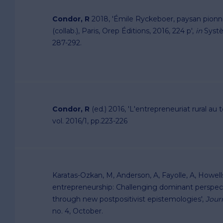
Condor, R
2018, 'Émile Ryckeboer, paysan pionnie
(collab.), Paris, Orep Éditions, 2016, 224 p',
in
Systè
287-292.
Condor, R
(ed.) 2016, 'L'entrepreneuriat rural au t
vol. 2016/1, pp.223-226
Karatas-Ozkan, M, Anderson, A, Fayolle, A, Howell
entrepreneurship: Challenging dominant perspec
through new postpositivist epistemologies',
Jour
no. 4, October.