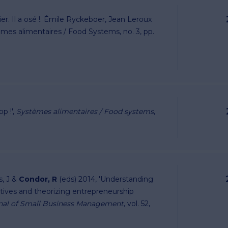
r. Il a osé !. Émile Ryckeboer, Jean Leroux
mes alimentaires / Food Systems, no. 3, pp.
op !',
Systèmes alimentaires / Food systems
,
s, J &
Condor, R
(eds) 2014, 'Understanding
tives and theorizing entrepreneurship
nal of Small Business Management
, vol. 52,