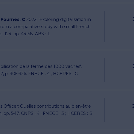
&
Fournes, C
2022, 'Exploring digitalisation in
 from a comparative study with small French
ol. 124, pp. 44-58. ABS : 1.
tabilisation de la ferme des 1000 vaches',
022, p. 305-326. FNEGE : 4 ; HCERES : C.
 Officer: Quelles contributions au bien-être
in, pp. 5-17. CNRS : 4 ; FNEGE : 3 ; HCERES : B