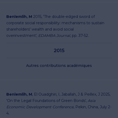
Benlemlih, M
2015, 'The double-edged sword of
corporate social responsibility: mechanisms to sustain
shareholders' wealth and avoid social
overinvestment',
EDAMBA Journal
, pp. 37-52.
2015
Autres contributions académiques
Benlemlih, M
, El Ouadghiri, I, Jaballah, J & Peillex, J 2025,
'On the Legal Foundations of Green Bonds',
Asia
Economic Development Conference
, Pekin, China, July 2-
4.