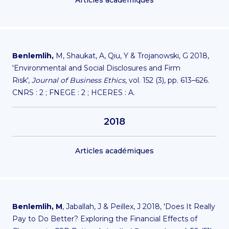
Articles académiques
Benlemlih,
M, Shaukat, A, Qiu, Y & Trojanowski, G 2018,
'Environmental and Social Disclosures and Firm
Risk',
Journal of Business Ethics
, vol. 152 (3), pp. 613–626.
CNRS : 2 ; FNEGE : 2 ; HCERES : A.
2018
Articles académiques
Benlemlih, M
, Jaballah, J & Peillex, J 2018, 'Does It Really
Pay to Do Better? Exploring the Financial Effects of