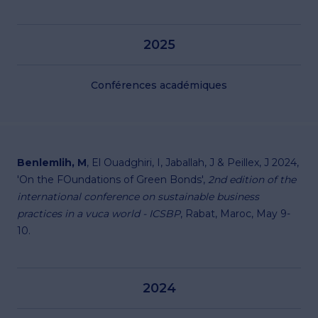
2025
Conférences académiques
Benlemlih, M
, El Ouadghiri, I, Jaballah, J & Peillex, J 2024,
'On the FOundations of Green Bonds',
2nd edition of the
international conference on sustainable business
practices in a vuca world - ICSBP
, Rabat, Maroc, May 9-
10.
2024