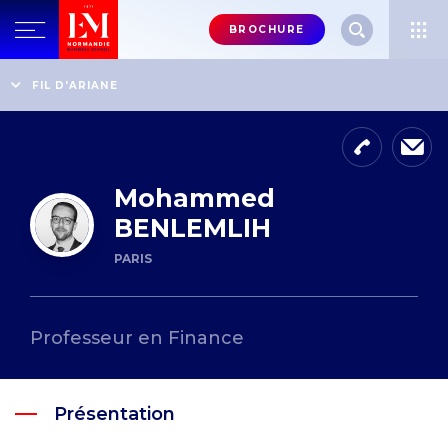
Menu
BROCHURE
header-
top-
Accueil
Annuaire des professeurs
FIL D'ARIANE
Mohammed BENLEMLIH
right
Mohammed
BENLEMLIH
PARIS
Professeur en Finance
Présentation