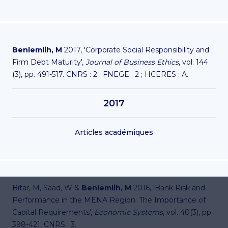
Benlemlih, M
2017, 'Corporate Social Responsibility and
Firm Debt Maturity',
Journal of Business Ethics
, vol. 144
(3), pp. 491-517. CNRS : 2 ; FNEGE : 2 ; HCERES : A.
2017
Articles académiques
Bitar, M, Saad, W &
Benlemlih, M
2016, 'Bank Risk and
Performance in the MENA Region: The Importance of
Capital Requirements',
Economic Systems
, vol. 40(3), pp.
398-421. CNRS : 3.