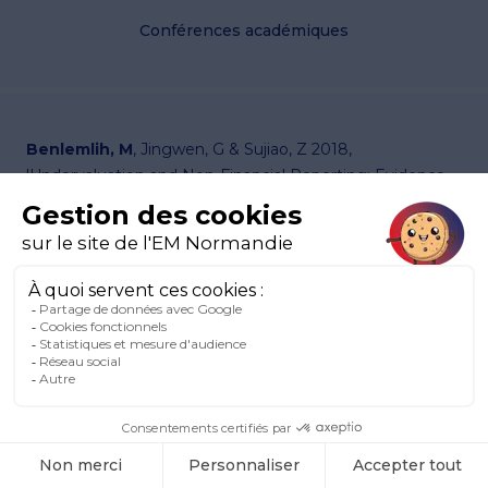
Conférences académiques
Benlemlih, M
, Jingwen, G & Sujiao, Z 2018,
'Undervaluation and Non-Financial Reporting: Evidence
from Voluntary CSR News Releases',
Business & Society
Seminar
, Mannheim, Germany, June 22-24.
2018
Conférences académiques
Benlemlih, M
, Jingwen, G & Sujiao, Z 2018,