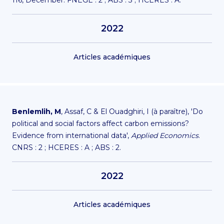
116, December. FNEGE : 2 ; ABS : 3 ; HCERES : A.
2022
Articles académiques
Benlemlih, M
, Assaf, C & El Ouadghiri, I (à paraître), 'Do
political and social factors affect carbon emissions?
Evidence from international data',
Applied Economics
.
CNRS : 2 ; HCERES : A ; ABS : 2.
2022
Articles académiques