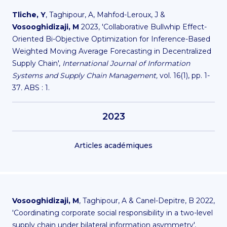
Tliche, Y
, Taghipour, A, Mahfod-Leroux, J &
Vosooghidizaji, M
2023, 'Collaborative Bullwhip Effect-
Oriented Bi-Objective Optimization for Inference-Based
Weighted Moving Average Forecasting in Decentralized
Supply Chain',
International Journal of Information
Systems and Supply Chain Management,
vol. 16(1), pp. 1-
37
.
ABS : 1.
2023
Articles académiques
Vosooghidizaji, M
, Taghipour, A & Canel-Depitre, B 2022,
'Coordinating corporate social responsibility in a two-level
supply chain under bilateral information asymmetry',