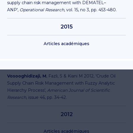
supply chain risk management with DEMATEL–
ANP',
Operational Research
, vol. 15, no 3, pp. 453-480.
2015
Articles académiques
Vosooghidizaji, M
, Fazli, S & Kiani M 2012, 'Crude Oil
Supply Chain Risk Management with Fuzzy Analytic
Hierarchy Process',
American Journal of Scientific
Research
, issue 46, pp. 34-42.
2012
Articles académiques