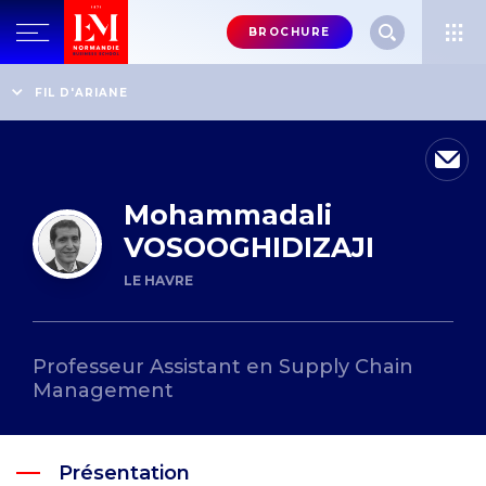
Menu
BROCHURE
header-
top-
Accueil
Annuaire des professeurs
FIL D'ARIANE
Mohammadali VOSOOGHIDIZAJI
right
Mohammadali
VOSOOGHIDIZAJI
LE HAVRE
Professeur Assistant en Supply Chain
Management
Présentation