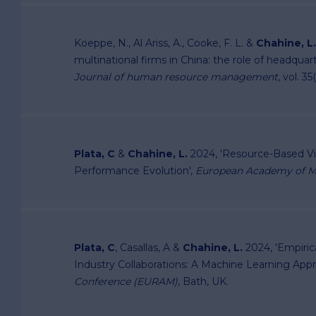
Koeppe, N., Al Ariss, A., Cooke, F. L. &
Chahine, L.
multinational firms in China: the role of headquart
Journal of human resource management
, vol. 3
Plata, C
&
Chahine, L.
2024, 'Resource-Based Vi
Performance Evolution',
European Academy of 
Plata, C
, Casallas, A &
Chahine, L.
2024, 'Empirica
Industry Collaborations: A Machine Learning App
Conference (EURAM)
, Bath, UK.