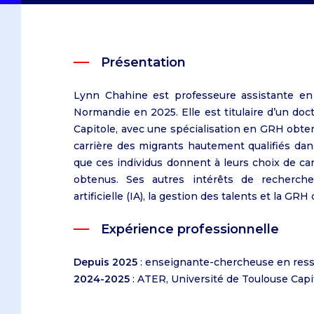
Ressources Humaines
Échanges universitaires
Caen
Sur le campus du Havre
Doubles diplômes
Caen
Logistique et Supply Chain
Doubles diplômes
Le Havre
Sur le campus de Paris
Le Havre
Management
Programme Erasmus +
Paris
Sur le campus de Dublin
Paris
Commerce international
Dubaï
Sur le campus d'Oxford
Présentation
Entrepreneuriat
Dublin
Lynn Chahine est professeure assistante en
Oxford
Normandie en 2025. Elle est titulaire d’un doc
Après le Bac
Capitole, avec une spécialisation en GRH obten
Programmes pour étudiants e
Après un Bac+2
carrière des migrants hautement qualifiés dans
que ces individus donnent à leurs choix de carr
Programmes pour les profess
Obtenir un Bac +5
obtenus. Ses autres intérêts de recherche i
artificielle (IA), la gestion des talents et la GR
Bachelor en Management
Expérience professionnelle
IBBA
Depuis 2025
: enseignante-chercheuse en re
Master in Management
2024-2025
: ATER, Université de Toulouse Capi