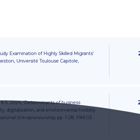
Study Examination of Highly Skilled Migrants'
estion, Université Toulouse Capitole,
, K.S. 2024, 'Determinants of business
ity, digitalization, and environmental hostility
national Entrepreneurship
, pp. 1-28. FNEGE :