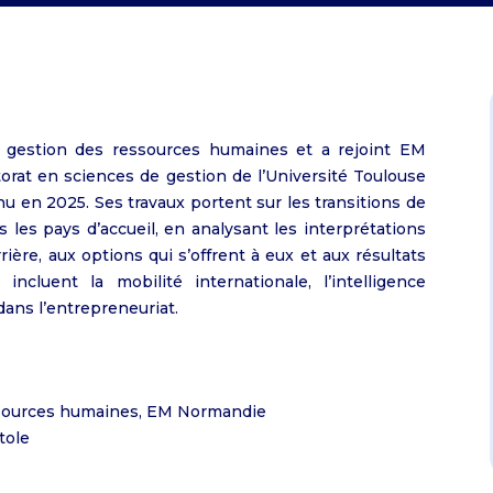
Programme Grande École
Incubateur
IPER : l'institut portuaire
Débouchés
S'engager dans une performance globa
MSc Environmental, Social, Governanc
Doctorate in Business Administration
Débouchés
Observatoire des métiers et de la
Alumni EM Normandie
durable
IPER : l'institut portuaire
Sustainable Finance
pédagogie
Services du réseau Alumni
Alumni EM Normandie
L'Observatoire des métiers
MSc Financial Data Management
Semaines de l'EMpowerment
Fondation EM Normandie
MSc International Events Managemen
Formations en alternance
 gestion des ressources humaines et a rejoint EM
MSc International Marketing and Bus
Bachelor en alternance
torat en sciences de gestion de l’Université Toulouse
Development
u en 2025. Ses travaux portent sur les transitions de
MSc Marketing and Digital in Luxury a
t lycéens
 les pays d’accueil, en analysant les interprétations
Lifestyle
ière, aux options qui s’offrent à eux et aux résultats
ionnels
MS, MSc - 1 an
MSc Supply Chain Management -
ncluent la mobilité internationale, l’intelligence
International Logistics and Port
MSc 2-year Programme
H dans l’entrepreneuriat.
Management
MSc Supply Chain Management -
Purchasing
MSc Sustainable Business Strategy
ssources humaines, EM Normandie
tole