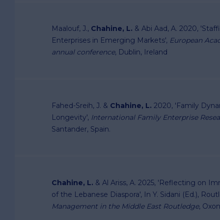
Maalouf, J.,
Chahine, L.
& Abi Aad, A. 2020, 'Staf
Enterprises in Emerging Markets',
European Aca
annual conference
, Dublin, Ireland
Fahed-Sreih, J. &
Chahine, L.
2020, 'Family Dyna
Longevity',
International Family Enterprise Res
Santander, Spain.
Chahine, L.
& Al Ariss, A. 2025, 'Reflecting on 
of the Lebanese Diaspora', In Y. Sidani (Ed.), Rou
Management in the Middle East Routledge
, Oxon