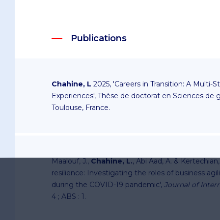
Publications
Chahine, L
2025, 'Careers in Transition: A Multi-
Experiences', Thèse de doctorat en Sciences de g
Toulouse, France.
Maalouf, J.,
Chahine, L.
, Abi Aad, A. & Kertechian
resilience: Investigating the roles of business agil
during the COVID-19 pandemic',
Journal of Inter
4 ; ABS : 1.