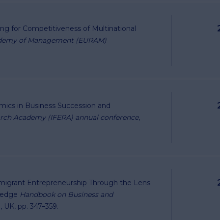
fing for Competitiveness of Multinational
demy of Management (EURAM)
mics in Business Succession and
earch Academy (IFERA) annual conference
,
Immigrant Entrepreneurship Through the Lens
tledge
Handbook on Business and
, UK, pp. 347–359.