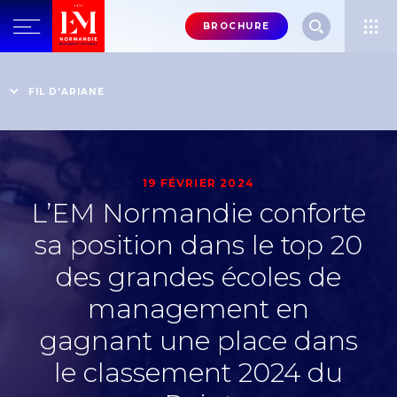
Menu
BROCHURE
header-
top-
Accueil
Actualités
L’EM Normandie conforte sa position dans le top 20 des
right
FIL D'ARIANE
grandes écoles de management en gagnant une place
dans le classement 2024 du Point
19 FÉVRIER 2024
L’EM Normandie conforte
sa position dans le top 20
des grandes écoles de
management en
gagnant une place dans
le classement 2024 du