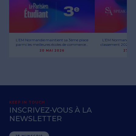
L’EM Normandie maintient sa 3ème place
L’EM Normandie se h
parmi les meilleures écoles de commerce…
classement 2026 Spe
20 MAI 2026
27 AV
KEEP IN TOUCH
INSCRIVEZ-VOUS À LA
NEWSLETTER