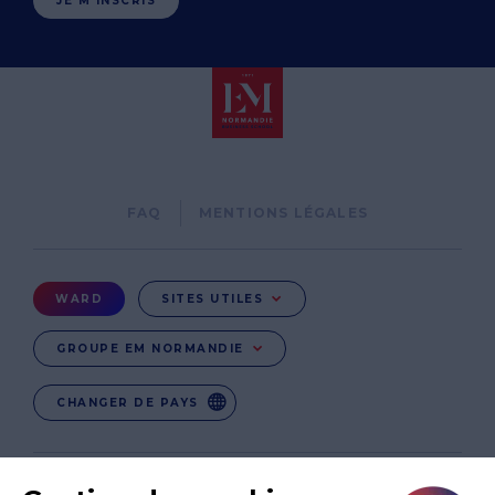
JE M'INSCRIS
Pied
FAQ
MENTIONS LÉGALES
de
page
Menu
WARD
SITES UTILES
Ward
GROUPE EM NORMANDIE
CHANGER DE PAYS
EN
EN-IN