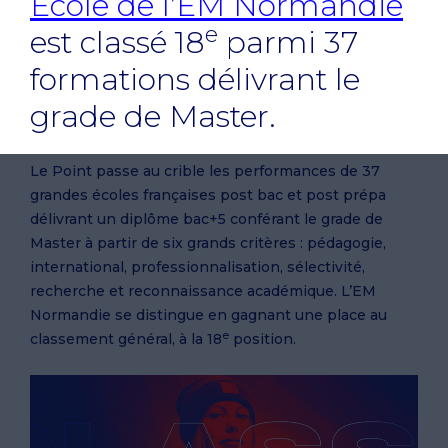
Ecole de l’EM Normandie
e
est classé 18
parmi 37
formations délivrant le
grade de Master.
Le Point passe au crible les performances de 37
grandes écoles françaises post bac et post prépa
délivrant un diplôme bac+5 conférant le grade de
Master à partir de six grands critères : pédagogie,
international, professionnalisation, sélectivité,
recherche et reconnaissance académique. L’EM
Normandie se distingue en gagnant une place au
e
classement général, à la 18
position.