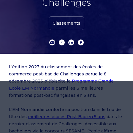
Challenges
Classements
L’édition 2023 du classement des écoles de
commerce post-bac de Challenges parue le 8
décembre 2023 plébiscite le
Programme Grande
École EM Normandie
parmi les 3 meilleures
formations post-bac françaises en 5 ans.
L’EM Normandie conforte sa position dans le trio de
tête des
meilleures écoles Post Bac en 5 ans
dans le
dernier classement de Challenges. Accessible aux
bacheliers via le concours SESAME, l’école affirme