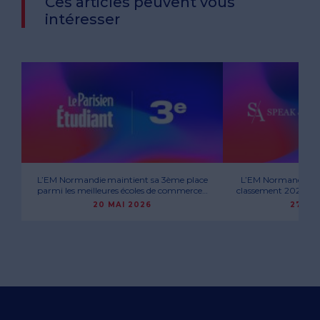
Ces articles peuvent vous
intéresser
L’EM Normandie maintient sa 3ème place
L’EM Normandie se h
parmi les meilleures écoles de commerce…
classement 2026 Spe
20 MAI 2026
27 AV