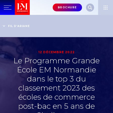
Menu
BROCHURE
header-
top-
Accueil
Actualités
Le Programme Grande École EM Normandie dans le top 3
right
FIL D'ARIANE
du classement 2023 des écoles de commerce post-bac
en 5 ans de Challenges
12 DÉCEMBRE 2022
Le Programme Grande
École EM Normandie
dans le top 3 du
classement 2023 des
écoles de commerce
post-bac en 5 ans de