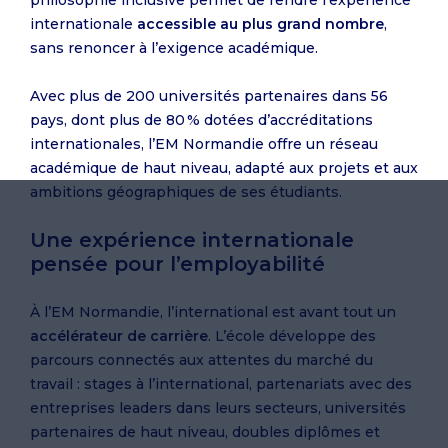
internationale
accessible au plus grand nombre
,
sans renoncer à l’exigence académique.
Avec plus de 200 universités partenaires dans 56
pays, dont plus de 80 % dotées d’accréditations
internationales, l’EM Normandie offre un réseau
académique de haut niveau, adapté aux projets et aux
ambitions géographiques de ses étudiants.
Une expérience internationale
pensée pour l’employabilité
À l’EM Normandie, l’international est avant tout un
accélérateur de carrière
. L’école développe des
parcours connectés aux attentes du marché du
travail : stages à l’international, partenariats avec des
entreprises leaders dans leurs secteurs, universités
partenaires de haut niveau, doubles diplômes et