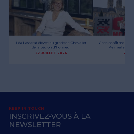
Léa Lassarat élevée au grade de Chevalier
Caen confirme son att
de la Légion d'honneur
4e meilleure vi
22 JUILLET 2026
29 M
KEEP IN TOUCH
INSCRIVEZ-VOUS À LA
NEWSLETTER