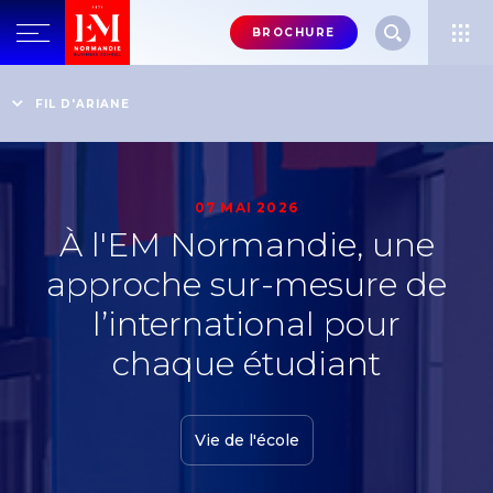
Menu
BROCHURE
header-
top-
Accueil
Actualités
À l'EM Normandie, une approche sur-mesure de
FIL D'ARIANE
right
l’international pour chaque étudiant
07 MAI 2026
À l'EM Normandie, une
approche sur-mesure de
l’international pour
chaque étudiant
Vie de l'école