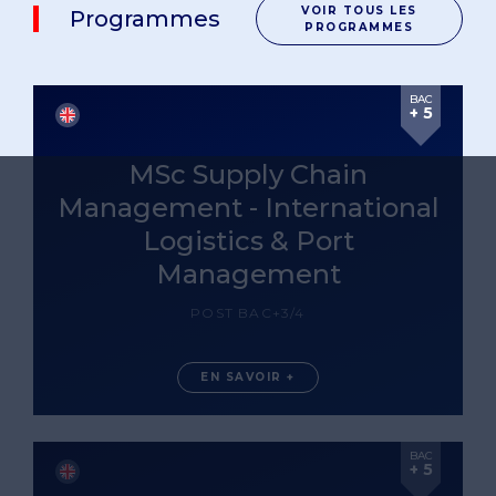
VOIR TOUS LES
Programmes
PROGRAMMES
BAC
+ 5
MSc Supply Chain
Management - International
Logistics & Port
Management
POST BAC+3/4
EN SAVOIR +
BAC
+ 5