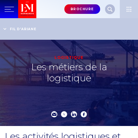
Menu
BROCHURE
header-
top-
Accueil
Trouver ma formation
Votre formation en logistique
FIL D'ARIANE
right
Les métiers de la logistique
LOGISTIQUE
Les métiers de la
logistique
Les activités logistiques et