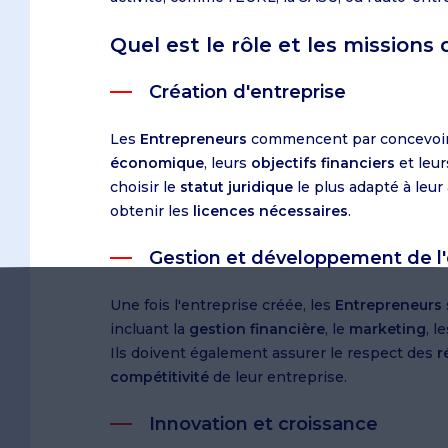
Quel est le rôle et les missions
Création d'entreprise
Les
Entrepreneurs
commencent par concevoi
économique
, leurs
objectifs financiers
et leu
choisir le
statut juridique
le plus adapté à leur 
obtenir les
licences nécessaires
.
Gestion et développement de l'
Une fois l'entreprise créée, les
Entrepreneurs
incluant la
gestion financière
, le
marketing
, l
Ils doivent également assurer le respect des
r
compétitivité
de leur entreprise.
Innovation et croissance