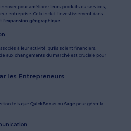
nover pour améliorer leurs produits ou services,
eur entreprise. Cela inclut l'investissement dans
 l'
expansion géographique
.
on
ssociés à leur activité, qu'ils soient financiers,
ide
aux
changements du marché
est cruciale pour
par les Entrepreneurs
estion tels que
QuickBooks
ou
Sage
pour gérer la
munication