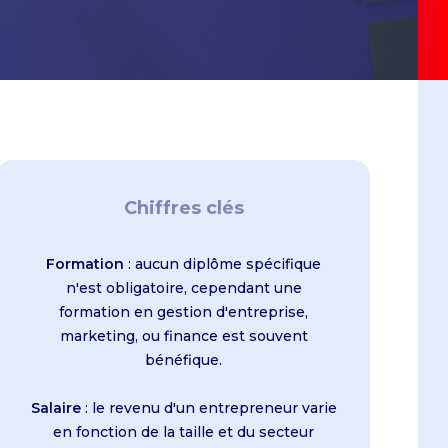
Centre de recherche "Cercap"
le et
MSc Data Sciences for Business Analytics
e and
MSc Digital Strategy and Innovation
Offres d'emploi
MSc Environmental, Social, Governance and
Sustainable Finance
t
MSc Financial Data Management
iness
MSc International Events Management
MSc International Marketing and Business
nd
Chiffres clés
Development
MSc Marketing and Digital in Luxury and
Formation
Lifestyle
: aucun diplôme spécifique
n'est obligatoire, cependant une
MSc Supply Chain Management -
formation en gestion d'entreprise,
International Logistics and Port
marketing, ou finance est souvent
Management
bénéfique.
MSc Supply Chain Management -
Purchasing
Salaire
: le revenu d'un entrepreneur varie
MSc Sustainable Business Strategy
en fonction de la taille et du secteur