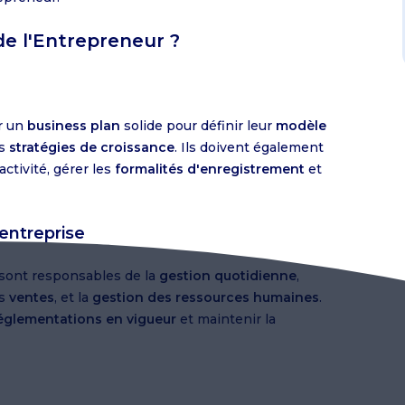
 de l'Entrepreneur ?
r un
business plan
solide pour définir leur
modèle
rs
stratégies de croissance
. Ils doivent également
activité, gérer les
formalités d'enregistrement
et
entreprise
sont responsables de la
gestion quotidienne
,
es
ventes
, et la
gestion des ressources humaines
.
églementations en vigueur
et maintenir la