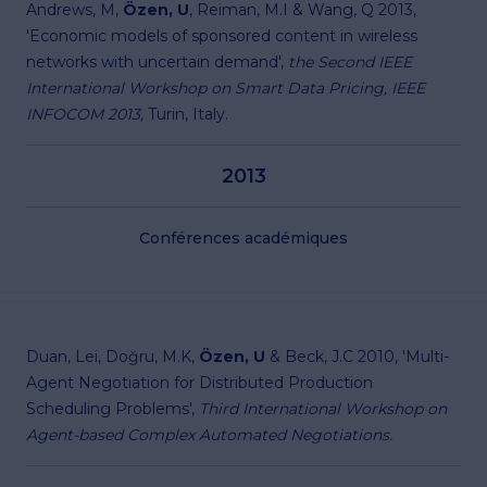
Andrews, M,
Özen, U
, Reiman, M.I & Wang, Q 2013,
'Economic models of sponsored content in wireless
networks with uncertain demand',
the Second IEEE
International Workshop on Smart Data Pricing, IEEE
INFOCOM 2013,
Turin, Italy.
2013
Conférences académiques
Duan, Lei, Doğru, M.K,
Özen, U
& Beck, J.C 2010, 'Multi-
Agent Negotiation for Distributed Production
Scheduling Problems',
Third International Workshop on
Agent-based Complex Automated Negotiations.