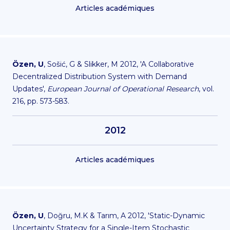
Articles académiques
Özen, U
, Sošić, G & Slikker, M 2012, 'A Collaborative
Decentralized Distribution System with Demand
Updates',
European Journal of Operational Research
, vol.
216, pp. 573-583.
2012
Articles académiques
Özen, U
, Doğru, M.K & Tarım, A 2012, 'Static-Dynamic
Uncertainty Strategy for a Single-Item Stochastic