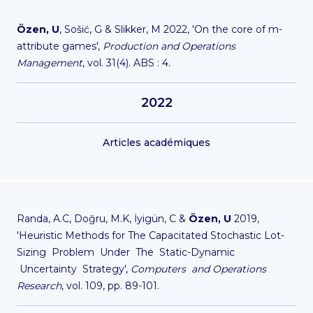
Özen, U
, Sošić, G & Slikker, M 2022, 'On the core of m-
attribute games',
Production and Operations
Management
, vol. 31(4). ABS : 4.
2022
Articles académiques
Randa, A.C, Doğru, M.K, İyigün, C &
Özen, U
2019,
'Heuristic Methods for The Capacitated Stochastic Lot-
Sizing Problem Under The Static-Dynamic
Uncertainty Strategy',
Computers and Operations
Research
, vol. 109, pp. 89-101.