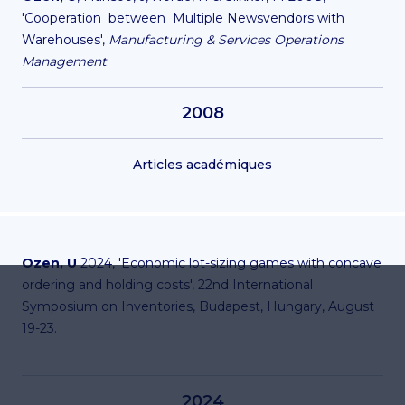
'Cooperation between Multiple Newsvendors with
Warehouses',
Manufacturing & Services Operations
Management
.
2008
Articles académiques
Ozen, U
2024, 'Economic lot-sizing games with concave
ordering and holding costs', 22nd International
Symposium on Inventories, Budapest, Hungary, August
19-23.
2024