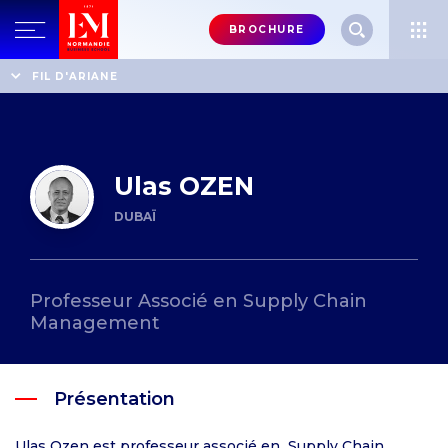
Menu
BROCHURE
header-
top-
Accueil
Annuaire des professeurs
Ulas OZEN
FIL D'ARIANE
right
Ulas OZEN
DUBAÏ
Professeur Associé en Supply Chain
Management
Présentation
Ulas Ozen est professeur associé en Supply Chain