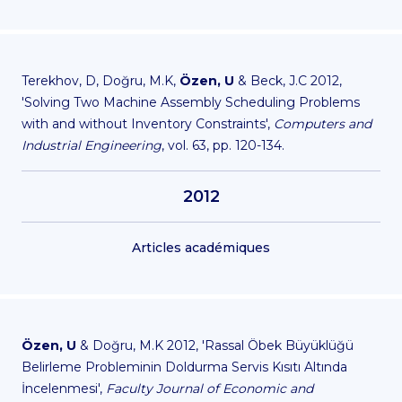
Terekhov, D, Doğru, M.K,
Özen, U
& Beck, J.C 2012,
'Solving Two Machine Assembly Scheduling Problems
with and without Inventory Constraints',
Computers and
Industrial Engineering
, vol. 63, pp. 120-134.
2012
Articles académiques
Özen, U
& Doğru, M.K 2012, 'Rassal Öbek Büyüklüğü
Belirleme Probleminin Doldurma Servis Kısıtı Altında
İncelenmesi',
Faculty Journal of Economic and