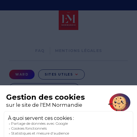
Pied
FAQ
MENTIONS LÉGALES
de
page
Menu
WARD
SITES UTILES
Ward
GROUPE EM NORMANDIE
CHANGER DE PAYS
EN
EN-IE
EN-IN
CO-UK