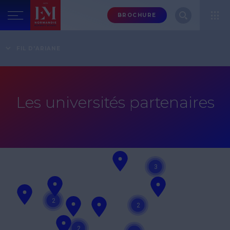
Menu
BROCHURE
header-
top-
Accueil
Vivez à 100% l'Expérience EM Normandie
Ouvrez-vous au monde en étudiant à l'international
FIL D'ARIANE
right
Les universités partenaires
Les universités partenaires
3
2
2
2